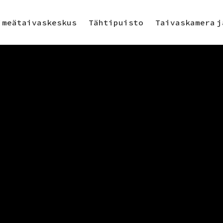
imeätaivaskeskus
Tähtipuisto
Taivaskamera j