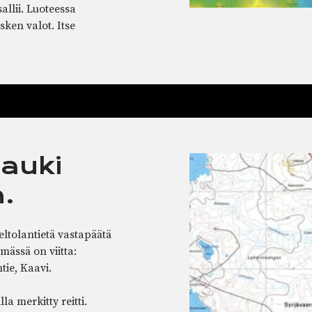
allii. Luoteessa
ken valot. Itse
 auki
.
Peltolantietä vastapäätä
mässä on viitta:
tie, Kaavi.
la merkitty reitti.