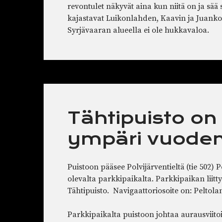
revontulet näkyvät aina kun niitä on ja sää s
kajastavat Luikonlahden, Kaavin ja Juankos
Syrjävaaran alueella ei ole hukkavaloa.
Tähtipuisto on
ympäri vuoden
Puistoon pääsee Polvijärventieltä (tie 502) 
olevalta parkkipaikalta. Parkkipaikan liitty
Tähtipuisto. Navigaattoriosoite on: Peltolan
Parkkipaikalta puistoon johtaa aurausviitoil