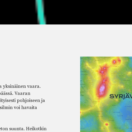
 yksinäinen vaara.
päässä. Vaaran
tyisesti pohjoiseen ja
silmin voi havaita
eton suunta. Heikotkin